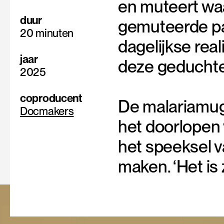
en muteert waar
duur
gemuteerde par
20 minuten
dagelijkse rea
jaar
deze geduchte
2025
coproducent
De malariamug
Docmakers
het doorlopen 
het speeksel v
maken. ‘Het is