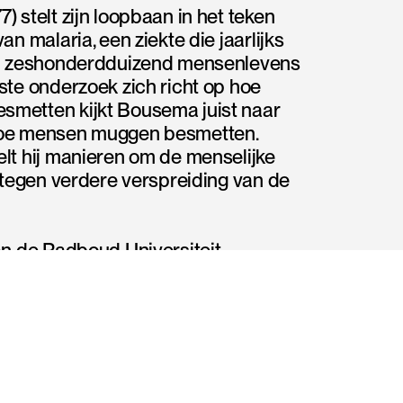
 stelt zijn loopbaan in het teken
an malaria, een ziekte die jaarlijks
an zeshonderdduizend mensenlevens
ste onderzoek zich richt op hoe
metten kijkt Bousema juist naar
hoe mensen muggen besmetten.
lt hij manieren om de menselijke
n tegen verdere verspreiding van de
an de Radboud Universiteit
ousema twee jaar aan de
 het Kilimanjaro Clinical Research
ia. Sinds 2008 is hij verbonden aan
f Hygiene & Tropical Medicine en
ij een eigen onderzoeksgroep aan
j verricht veldwerk in onder