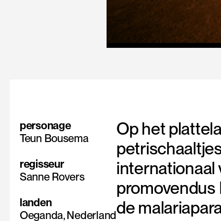
Op het platte
personage
Teun Bousema
petrischaaltje
regisseur
internationaa
Sanne Rovers
promovendus D
landen
de malariaparas
Oeganda, Nederland