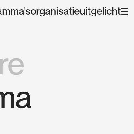
amma's
organisatie
uitgelicht
re
ma