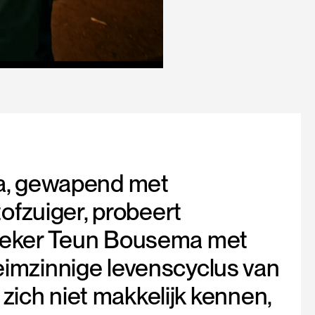
Mute
Settings
da, gewapend met
ofzuiger, probeert
zoeker Teun Bousema met
imzinnige levenscyclus van
 zich niet makkelijk kennen,