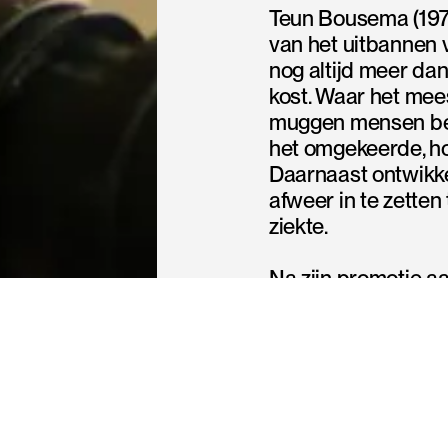
Teun Bousema (1977)
van het uitbannen v
nog altijd meer d
kost. Waar het mee
muggen mensen bes
het omgekeerde, 
Daarnaast ontwikke
afweer in te zette
ziekte.
Na zijn promotie a
Nijmegen werkte B
totstandkoming van
Institute in Tanzan
de London School o
sinds 2012 heeft h
het Radboudumc. Hi