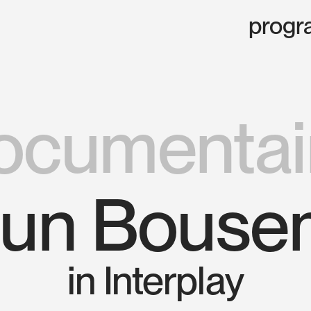
progr
ocumentai
eun Bouse
in Interplay