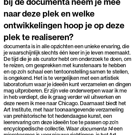
bij de documenta neem je mee
naar deze plek en welke
ontwikkelingen hoop je op deze
plek te realiseren?
documenta is in alle opzichten een unieke ervaring, die
je waarschijnlijk slechts één keer in je leven meemaakt.
De tijd die je als curator hebt om onderzoek te doen, om
te reizen, om gesprekken met kunstenaars te hebben
en op zo’n schaal een tentoonstelling samen te stellen,
is ongekend. Het is te vergelijken met een artistiek
laboratorium waar je ideeën kunt verzamelen en dingen
mag uitproberen. Er zijn vele onderwerpen waar ik me
in heb verdiept, die ik graag verder wil uitwerken en
deze neem ik mee naar Chicago. Daarnaast biedt het
Art Institute, met haar toonaangevende verzameling
van prehistorische tot hedendaagse kunst, een
leerervaring om deze ideeën toe te passen op zo’n
encyclopedische collectie. Waar
documenta 14
een
microkosmos is voor nieuwe richtingen, is het Art