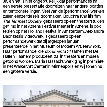
Ja, en het is niet ongebruikelijk dat performances na
een eerste presentatie doorreizen naar andere locaties
en tentoonstellingen. Veel van de (performance) werken
zullen eenzelfde reis doormaken. Bouchra Khalili’s film
The Tempest Society
, gebaseerd op een theaterstuk en
gefilmd in het Athens Festival theater in Athene, is ook
te zien op het Holland Festival in Amsterdam. Alexandra
Bachzetsis’ videowerk is gebaseerd op een
performancewerk dat zij afgelopen januari
presenteerde in het Museum of Modern Art, New York.
Haar performance, die
documenta 14
samen met De
Hallen Haarlem produceert, zal in theaters en musea
getoond worden. Maria Hassabi’s werk ging in première
in het Walker Art Center in Minneapolis en wij tonen nu
een grotere versie.