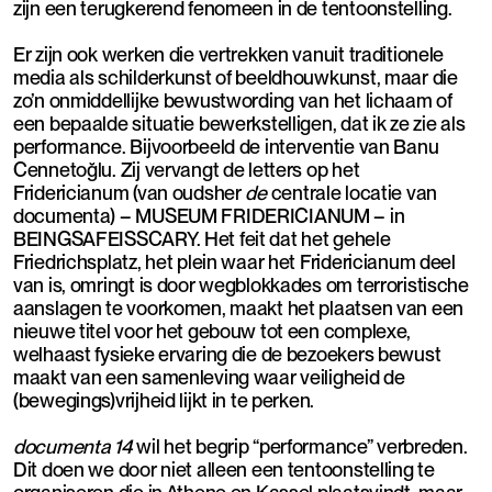
zijn een terugkerend fenomeen in de tentoonstelling.
Er zijn ook werken die vertrekken vanuit traditionele
media als schilderkunst of beeldhouwkunst, maar die
zo’n onmiddellijke bewustwording van het lichaam of
een bepaalde situatie bewerkstelligen, dat ik ze zie als
performance. Bijvoorbeeld de interventie van Banu
Cennetoğlu. Zij vervangt de letters op het
Fridericianum (van oudsher
de
centrale locatie van
documenta) – MUSEUM FRIDERICIANUM – in
BEINGSAFEISSCARY. Het feit dat het gehele
Friedrichsplatz, het plein waar het Fridericianum deel
van is, omringt is door wegblokkades om terroristische
aanslagen te voorkomen, maakt het plaatsen van een
nieuwe titel voor het gebouw tot een complexe,
welhaast fysieke ervaring die de bezoekers bewust
maakt van een samenleving waar veiligheid de
(bewegings)vrijheid lijkt in te perken.
documenta 14
wil het begrip “performance” verbreden.
Dit doen we door niet alleen een tentoonstelling te