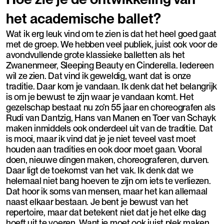
het academische ballet?
Wat ik erg leuk vind om te zien is dat het heel goed gaat
met de groep. We hebben veel publiek, juist ook voor de
avondvullende grote klassieke balletten als het
Zwanenmeer, Sleeping Beauty en Cinderella. Iedereen
wil ze zien. Dat vind ik geweldig, want dat is onze
traditie. Daar kom je vandaan. Ik denk dat het belangrijk
is om je bewust te zijn waar je vandaan komt. Het
gezelschap bestaat nu zo’n 55 jaar en choreografen als
Rudi van Dantzig, Hans van Manen en Toer van Schayk
maken inmiddels ook onderdeel uit van de traditie. Dat
is mooi, maar ik vind dat je je niet teveel vast moet
houden aan tradities en ook door moet gaan. Vooral
doen, nieuwe dingen maken, choreograferen, durven.
Daar ligt de toekomst van het vak. Ik denk dat we
helemaal niet bang hoeven te zijn om iets te verliezen.
Dat hoor ik soms van mensen, maar het kan allemaal
naast elkaar bestaan. Je bent je bewust van het
repertoire, maar dat betekent niet dat je het elke dag
hoeft uit te voeren. Want je moet ook juist plek maken