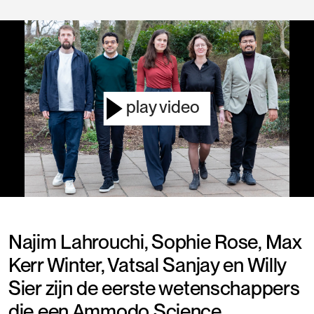
play video
Mute
Sett
Najim Lahrouchi, Sophie Rose, Max
Kerr Winter, Vatsal Sanjay en Willy
Sier zijn de eerste wetenschappers
die een Ammodo Science